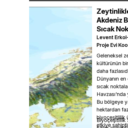
Zeytinlik
Akdeniz Bi
Sıcak Nok
Levent Erkol
Proje Evi Koo
Geleneksel ze
kültürünün b
daha fazlasıd
Dünyanın en ö
sıcak noktala
Havzası'nda 
Bu bölgeye y
hektardan fazl
biyoçeşitlilik
Biyoçeşitlili
etkiye sahipt
türler açısın