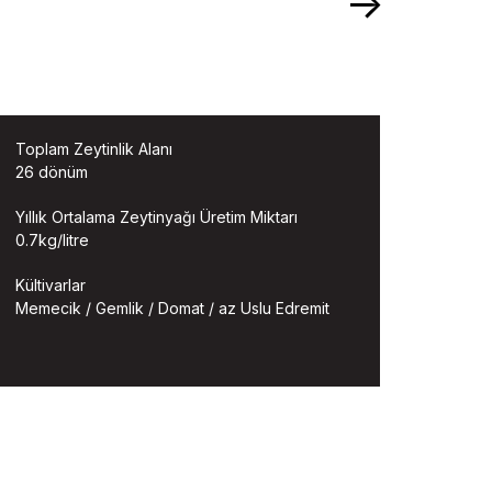
Toplam Zeytinlik Alanı
26 dönüm
Yıllık Ortalama Zeytinyağı Üretim Miktarı
0.7kg/litre
Kültivarlar
Memecik / Gemlik / Domat / az Uslu Edremit