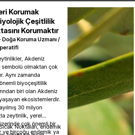
leri Korumak
yolojik Çeşitlilik
tasını Korumaktır
- Doğa Koruma Uzmanı /
peratifi
ytinlikler, Akdeniz
ir sembolü olmaktan çok
ır. Aynı zamanda
nemli biyoçeşitlilik
rından biri olan Akdeniz
yaşayan ekosistemlerdir.
ayılmış 30 milyon
a zeytinlik, yerel
 üzerinde çok önemli bir
k Sıcak Noktaları, endemik
ir ve birçoğu endemik ya
dan zengin ve insan