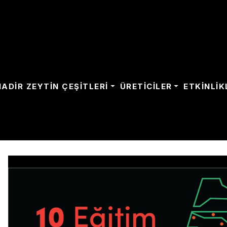
NADIR ZEYTIN ÇEŞITLERI
ÜRETICILER
ETKINLIK